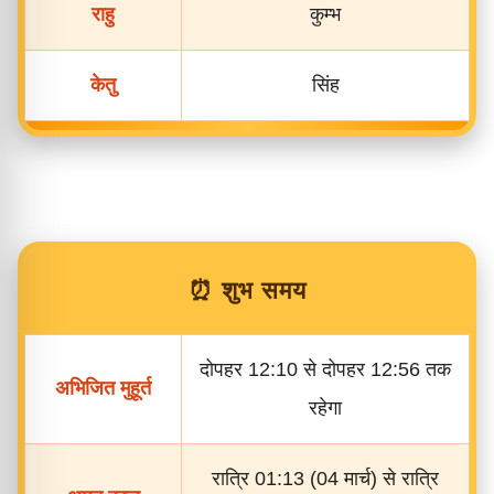
राहु
कुम्भ
केतु
सिंह
⏰ शुभ समय
दोपहर 12:10 से दोपहर 12:56 तक
अभिजित मुहूर्त
रहेगा
रात्रि 01:13 (04 मार्च) से रात्रि