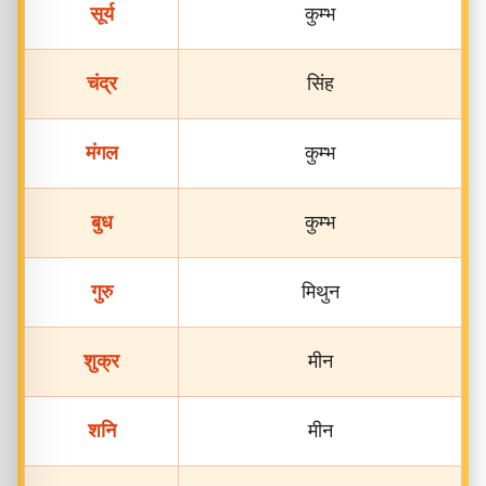
सूर्य
कुम्भ
चंद्र
सिंह
मंगल
कुम्भ
बुध
कुम्भ
गुरु
मिथुन
शुक्र
मीन
शनि
मीन