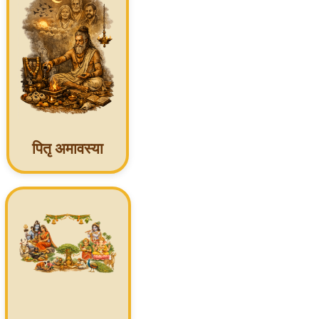
पितृ अमावस्या