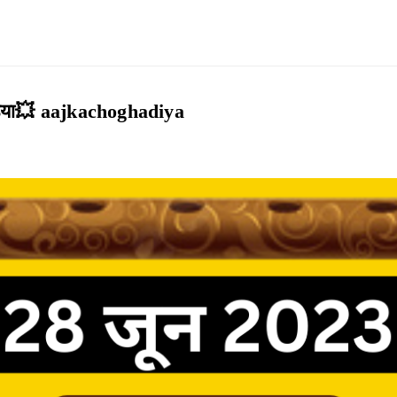
ड़िया💥 aajkachoghadiya