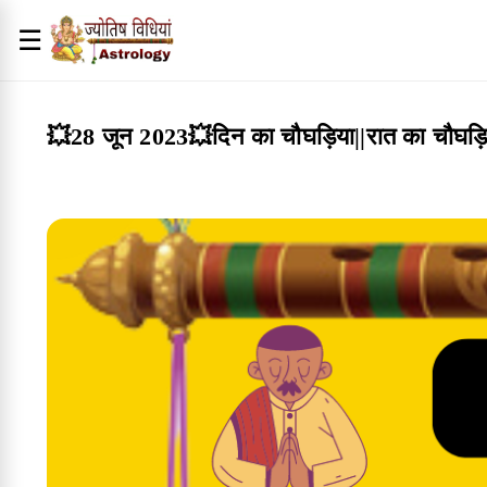
☰
💥28 जून 2023💥दिन का चौघड़िया||रात का चौघ