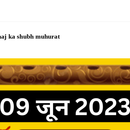
काल aaj ka shubh muhurat