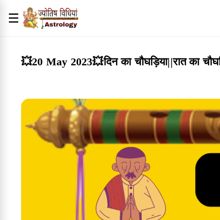
☰
💥20 May 2023💥दिन का चौघड़िया||रात का चौ