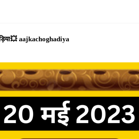
घड़िया💥 aajkachoghadiya