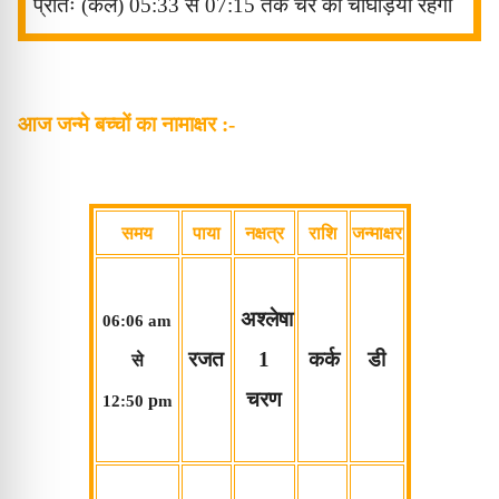
प्रातः (कल
) 05:33
से
07:15
तक
चर
का चौघड़िया रहेगा
आज जन्मे बच्चों का नामाक्षर :-
समय
पाया
नक्षत्र
राशि
जन्माक्षर
अश्लेषा
06:06 am
रजत
1
कर्क
डी
से
चरण
p
12:50
m