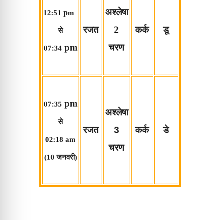
अश्लेषा
p
12:51
m
रजत
2
कर्क
डू
से
pm
चरण
07:34
pm
07:35
अश्लेषा
से
रजत
3
कर्क
डे
02:18
a
m
चरण
(10
जनवरी
)