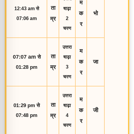
म
ता
12:43 am से
षाढ़ा
क
भो
म्र
07:06 am
2
र
चरण
उत्तरा
म
ता
07:07 am
से
षाढ़ा
क
जा
म्र
01:28 pm
3
र
चरण
उत्तरा
म
ता
01:29 pm
से
षाढ़ा
क
जी
07:48 pm
म्र
4
र
चरण