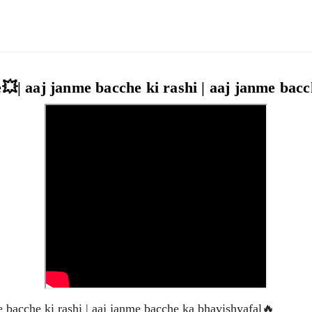
| aaj janme bacche ki rashi | aaj janme bacc
bacche ki rashi | aaj janme bacche ka bhavishyafal🔥