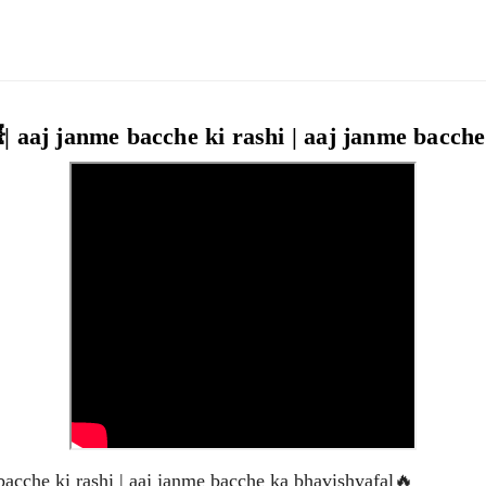
| aaj janme bacche ki rashi | aaj janme bacch
acche ki rashi | aaj janme bacche ka bhavishyafal🔥