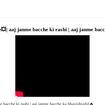
| aaj janme bacche ki rashi | aaj janme bac
 bacche ki rashi | aaj janme bacche ka bhavishyafal🔥