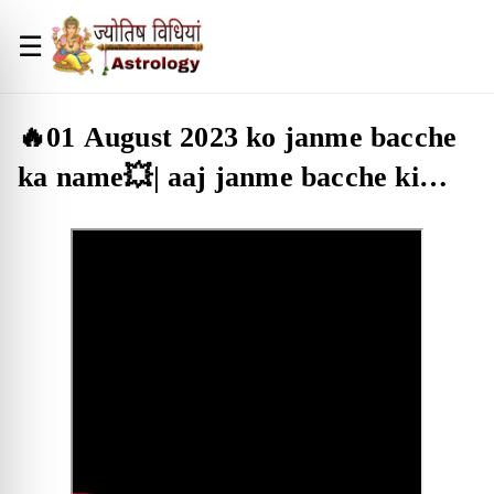
☰
🔥01 August 2023 ko janme bacche
ka name💥| aaj janme bacche ki
rashi | aaj janme bacche ka
bhavishyafal🔥