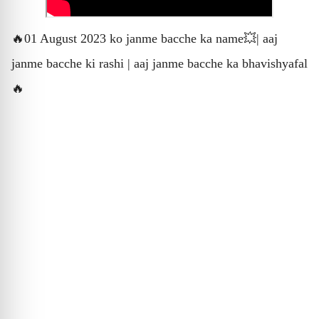
🔥01 August 2023 ko janme bacche ka name💥| aaj
janme bacche ki rashi | aaj janme bacche ka bhavishyafal
🔥