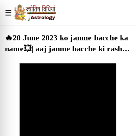
☰
🔥20 June 2023 ko janme bacche ka
name💥| aaj janme bacche ki rashi |
aaj janme bacche ka bhavishyafal🔥