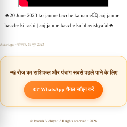
🔥20 June 2023 ko janme bacche ka name💥| aaj janme
bacche ki rashi | aaj janme bacche ka bhavishyafal🔥
Astrologer
•
सोमवार, 19 जून 2023
📲 रोज का राशिफल और पंचांग सबसे पहले पाने के लिए
👉 WhatsApp चैनल जॉइन करें
© Jyotish Vidhiya • All rights reserved •
2026